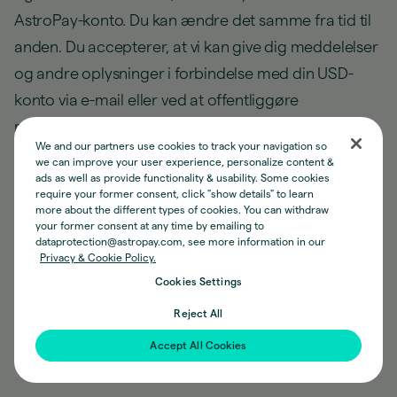
AstroPay-konto. Du kan ændre det samme fra tid til
anden. Du accepterer, at vi kan give dig meddelelser
og andre oplysninger i forbindelse med din USD-
konto via e-mail eller ved at offentliggøre
meddelelser på hjemmesiden eller mobilappen.
We and our partners use cookies to track your navigation so
we can improve your user experience, personalize content &
ads as well as provide functionality & usability. Some cookies
require your former consent, click "show details" to learn
more about the different types of cookies. You can withdraw
your former consent at any time by emailing to
dataprotection@astropay.com, see more information in our
Privacy & Cookie Policy.
Cookies Settings
Virksomhed
Reject All
Accept All Cookies