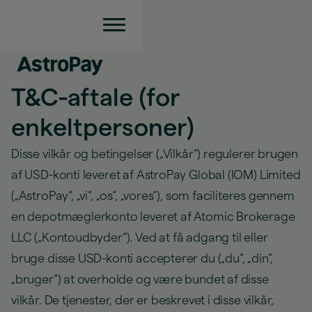
T&C-aftale (for
enkeltpersoner)
Disse vilkår og betingelser („Vilkår“) regulerer brugen
af USD-konti leveret af AstroPay Global (IOM) Limited
(„AstroPay“, „vi“, „os“, „vores“), som faciliteres gennem
en depotmæglerkonto leveret af Atomic Brokerage
LLC („Kontoudbyder“). Ved at få adgang til eller
bruge disse USD-konti accepterer du („du“, „din“,
„bruger“) at overholde og være bundet af disse
vilkår. De tjenester, der er beskrevet i disse vilkår,