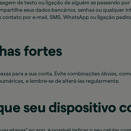
sagem de texto ou ligação de alguém se passando por
partilhe seus dados bancários, senhas ou qualquer in
 contato por e-mail, SMS, WhatsApp ou ligação pedind
has fortes
lexas para a sua conta. Evite combinações óbvias, com
numéricas, e lembre-se de alterá-las regularmente.
ique seu dispositivo c
as etapas" no app, é possível indicar o seu celular com