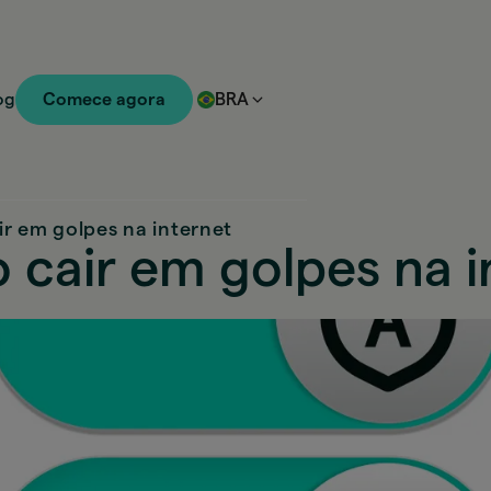
og
Comece agora
BRA
r em golpes na internet
cair em golpes na i