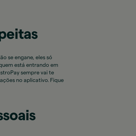
peitas
o se engane, eles só
 quem está entrando em
AstroPay sempre vai te
ções no aplicativo. Fique
ssoais