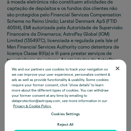
à moeda eletrônica não constituem atividades de
captação de depósitos e os fundos dos clientes não
são protegidos pelo Financial Services Compensation
Scheme no Reino Unido; Larstal Denmark ApS (FTID
40514), EMI autorizada pela Autoridade de Supervisão
Financeira da Dinamarca; AstroPay Global (IOM)
Limited (135497C), licenciada e regulada pela Isle of
Man Financial Services Authority como detentora de
licença Classe 8(2)(a) e (4) para prestar serviços de
transferência de valores. As atividades da AstroPay
Global (IOM) Limited relativas à moeda eletrônica não
We and our partners use cookies to track your navigation so
constituem captação de depósitos e o dinheiro dos
we can improve your user experience, personalize content &
clientes não é protegido por um esquema de
ads as well as provide functionality & usability. Some cookies
require your former consent, click "show details" to learn
compensação; AP Digital (IOM) Limited (135889C),
more about the different types of cookies. You can withdraw
registrada junto à Isle of Man Financial Services
your former consent at any time by emailing to
Authority nos termos do Designated Business Act,
dataprotection@astropay.com, see more information in our
para conduzir atividade com moeda virtual
Privacy & Cookie Policy.
conversível; Astro Instituição de Pagamento Ltda (CNPJ
Cookies Settings
34.006.497/0001-77), uma Instituição de Pagamento
autorizada pelo Banco Central do Brasil como
Reject All
emissora de moeda eletrônica. SAC 0800 0241135,