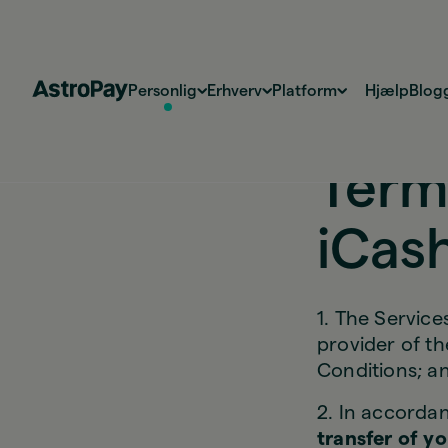
Personlig
Erhverv
Platform
Hjælp
Blog
Term
iCas
1. The Service
provider of th
Conditions; a
2. In accordan
transfer of y