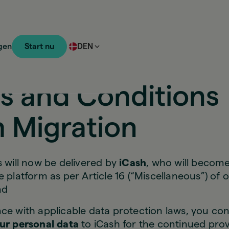
gen
Start nu
DEN
s and Conditions
h Migration
s will now be delivered by
iCash
, who will becom
e platform as per Article 16 (“Miscellaneous”) of
nd
ce with applicable data protection laws, you con
our personal data
to iCash for the continued prov