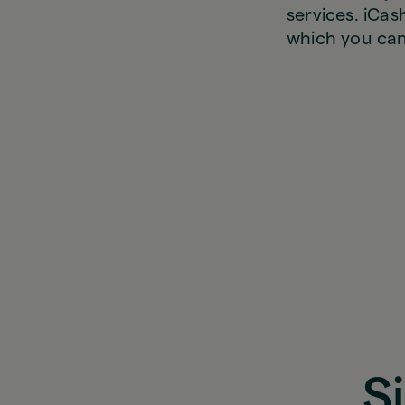
services. iCas
which you ca
S