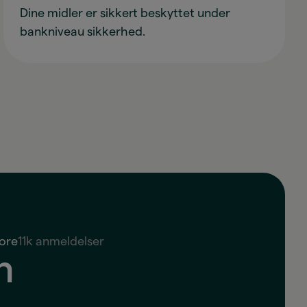
Dine midler er sikkert beskyttet under
bankniveau sikkerhed.
ore
11k anmeldelser
n