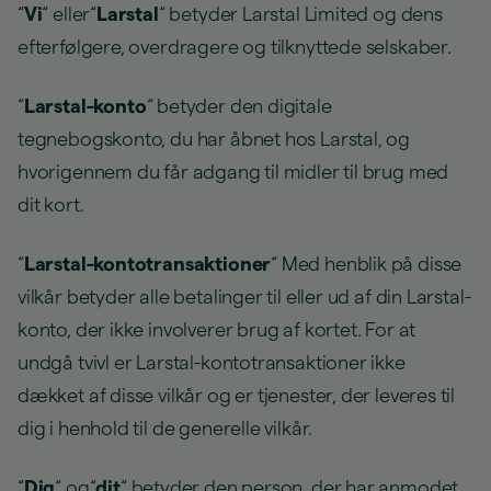
“
Vi
“ eller“
Larstal
“ betyder Larstal Limited og dens
efterfølgere, overdragere og tilknyttede selskaber.
“
Larstal-konto
“ betyder den digitale
tegnebogskonto, du har åbnet hos Larstal, og
hvorigennem du får adgang til midler til brug med
dit kort.
“
Larstal-kontotransaktioner
“ Med henblik på disse
vilkår betyder alle betalinger til eller ud af din Larstal-
konto, der ikke involverer brug af kortet. For at
undgå tvivl er Larstal-kontotransaktioner ikke
dækket af disse vilkår og er tjenester, der leveres til
dig i henhold til de generelle vilkår.
“
Dig
“ og“
dit
“ betyder den person, der har anmodet