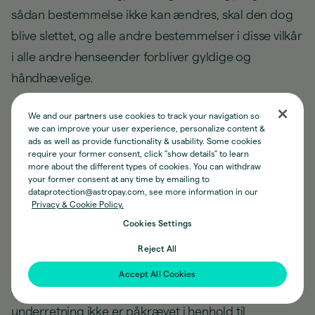
sådan bestemmelse ikke kan ændres, skal den dog
blive slettet, og alle andre bestemmelser i disse vilkår
i alle andre henseender forbliver gyldige og
håndhævelige.
16. Ændring og annullering
We and our partners use cookies to track your navigation so
we can improve your user experience, personalize content &
16.1. Vi kan ændre eller ændre vilkårene og
ads as well as provide functionality & usability. Some cookies
require your former consent, click "show details" to learn
betingelserne i disse vilkår til enhver tid, underlagt
more about the different types of cookies. You can withdraw
your former consent at any time by emailing to
gældende lov. Du vil blive underrettet om enhver
dataprotection@astropay.com, see more information in our
ændring på den måde, der kræves i henhold til
Privacy & Cookie Policy.
Cookies Settings
gældende lov, og ved at offentliggøre en opdateret
version af disse vilkår på hjemmesiden og/eller
Reject All
mobilappen. Hvis ændringen foretages af
Accept All Cookies
sikkerhedsmæssige årsager, eller hvis avanceret
underretning ikke er påkrævet i henhold til