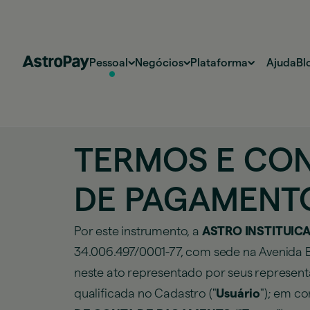
Pessoal
Negócios
Plataforma
Ajuda
Bl
TERMOS E CON
DE PAGAMENT
Por este instrumento, a
ASTRO INSTITUIC
34.006.497/0001-77, com sede na Avenida Br
neste ato representado por seus representant
qualificada no Cadastro ("
Usuário
"); em c