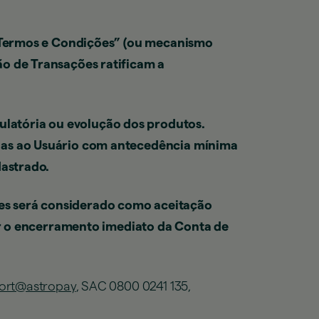
os Termos e Condições” (ou mecanismo
ão de Transações ratificam a
latória ou evolução dos produtos.
adas ao Usuário com antecedência mínima
dastrado.
es será considerado como aceitação
tar o encerramento imediato da Conta de
ort@astropay
, SAC 0800 0241 135,