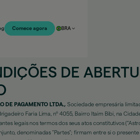
og
Comece agora
BRA
DIÇÕES DE ABERTU
O
AO DE PAGAMENTO LTDA.,
Sociedade empresária limitad
igadeiro Faria Lima, nº 4055, Bairro Itaim Bibi, na Cida
es legais nos termos dos seus atos constitutivos (“AstroPa
onjunto, denominadas "Partes"; firmam entre si o present