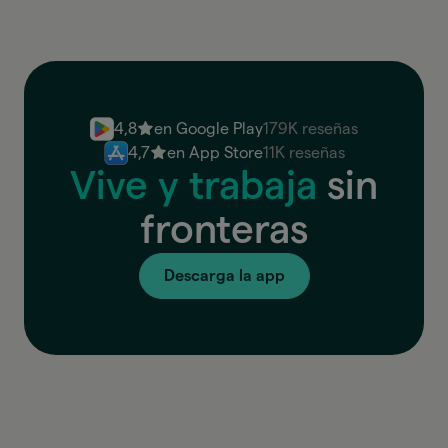
4,8
en Google Play
179K reseñas
4,7
en App Store
11K reseñas
Vive y trabaja
sin
fronteras
Descarga la app