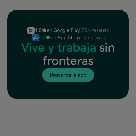
4,8
en Google Play
179K reseñas
4,7
en App Store
11K reseñas
Vive y trabaja
sin
fronteras
Descarga la app