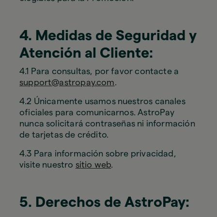
4. Medidas de Seguridad y
Atención al Cliente:
4.1 Para consultas, por favor contacte a
support@astropay.com
.
4.2 Únicamente usamos nuestros canales
oficiales para comunicarnos. AstroPay
nunca solicitará contraseñas ni información
de tarjetas de crédito.
4.3 Para información sobre privacidad,
visite nuestro
sitio web
.
5. Derechos de AstroPay: