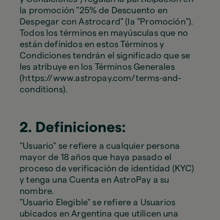
la promoción "25% de Descuento en
Despegar con Astrocard" (la "Promoción").
Todos los términos en mayúsculas que no
están definidos en estos Términos y
Condiciones tendrán el significado que se
les atribuye en los Términos Generales
(https://www.astropay.com/terms-and-
conditions).
2. Definiciones:
"Usuario" se refiere a cualquier persona
mayor de 18 años que haya pasado el
proceso de verificación de identidad (KYC)
y tenga una Cuenta en AstroPay a su
nombre.
"Usuario Elegible" se refiere a Usuarios
ubicados en Argentina que utilicen una