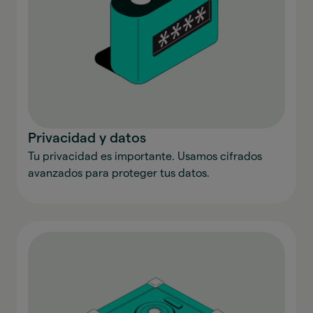
Privacidad y datos
Tu privacidad es importante. Usamos cifrados
avanzados para proteger tus datos.