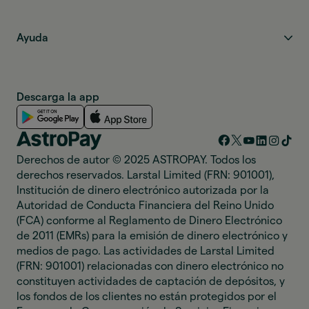
Ayuda
Descarga la app
Derechos de autor © 2025 ASTROPAY. Todos los
derechos reservados. Larstal Limited (FRN: 901001),
Institución de dinero electrónico autorizada por la
Autoridad de Conducta Financiera del Reino Unido
(FCA) conforme al Reglamento de Dinero Electrónico
de 2011 (EMRs) para la emisión de dinero electrónico y
medios de pago. Las actividades de Larstal Limited
(FRN: 901001) relacionadas con dinero electrónico no
constituyen actividades de captación de depósitos, y
los fondos de los clientes no están protegidos por el