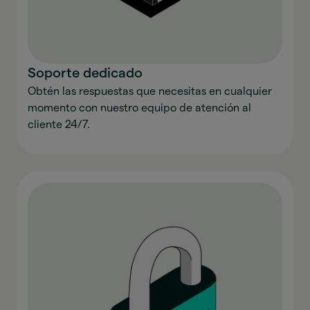
Soporte dedicado
Obtén las respuestas que necesitas en cualquier
momento con nuestro equipo de atención al
cliente 24/7.