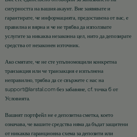
сигурността на вашия акаунт. Вие заявявате и
гарантирате, че информацията, предоставена от вас, е
правилна и вярна и че не трябва да използвате
услугите за никаква незаконна цел, нито да депозирате
средства от незаконен източник.
Ако смятате, че не сте упълномощили конкретна
транзакция или че транзакция е изпълнена
неправилно, трябва да се свържете с нас на
support@larstal.com без забавяне, cf. точка 6 от
Условията.
Вашият портфейл не е депозитна сметка, което
означава, че вашите средства няма да бъдат защитени
от никаква гаранционна схема за депозити или