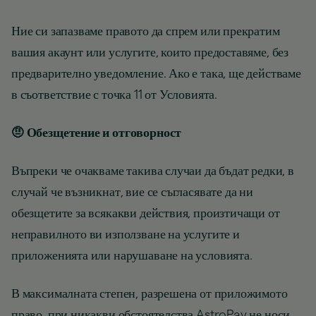
Ние си запазваме правото да спрем или прекратим
вашия акаунт или услугите, които предоставяме, без
предварително уведомление. Ако е така, ще действаме
в съответствие с точка 11 от Условията.
🤨 Обезщетение и отговорност
Въпреки че очакваме такива случаи да бъдат редки, в
случай че възникнат, вие се съгласявате да ни
обезщетите за всякакви действия, произтичащи от
неправилното ви използване на услугите и
приложенията или нарушаване на условията.
В максималната степен, разрешена от приложимото
право, при никакви обстоятелства AstroPay не носи