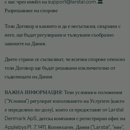
с нас чрез имейл на support@larstal.com.🏛️
Разрешаване на спорове
Този Договор и каквито и да е несъгласия, свързани с
него, ще бъдат регулирани и тълкувани съобразно
законите на Дания.
Двете страни се съгласяват, че всички спорове относно
този Договор ще бъдат решавани изключително от
съдилищата на Дания
ВАЖНА ИНФОРМАЦИЯ: Тези условия и положения
(“Условия”) регулират използването на Услугите (както
е определено по-долу), които се предоставят от Larstal
Denmark ApS, датска компания с регистриран офис на
Applebys Pl. 7, 1411, Копенхаген, Дания (“Larstal”, “ние”,