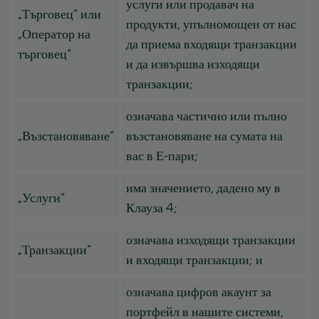
услуги или продавач на
„Търговец“ или
продукти, упълномощен от нас
„Оператор на
да приема входящи транзакции
търговец“
и да извършва изходящи
транзакции;
означава частично или пълно
„Възстановяване“
възстановяване на сумата на
вас в Е-пари;
има значението, дадено му в
„Услуги“
Клауза 4;
означава изходящи транзакции
„Транзакции“
и входящи транзакции; и
означава цифров акаунт за
портфейл в нашите системи,