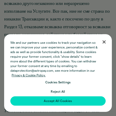
всякакво друго незаконно или неразрешено
използване на Услугите. Все пак, ние не сме страна по
никакви Транзакции и, както е посочено по-долу в
Раздел 13, отказваме всякаква отговорност за всякакви
провали, нарушения, действия или бездействия на
Търговеца във връзка с Транзакциите.
We and our partners use cookies to track your navigation so
we can improve your user experience, personalize content &
ads as well as provide functionality & usability. Some cookies
5.7. Вие носите изцяло отговорността за разрешаването
require your former consent, click "show details" to learn
more about the different types of cookies. You can withdraw
на всякакви спорове, които може да имате с Търговеца
your former consent at any time by emailing to
dataprotection@astropay.com, see more information in our
във връзка с Транзакции или по друг повод. Можем, но
Privacy & Cookie Policy.
не сме задължени, да ви помогнем в спора с Търговеца.
Cookies Settings
Ако решим да ви асистираме в спора с Търговеца или
Reject All
Потребителя, вие потвърдихте, че такава помощ не
Accept All Cookies
представлява отказ от всяка разпоредба на тези
Условия, включително настоящия Раздел 5.7 или