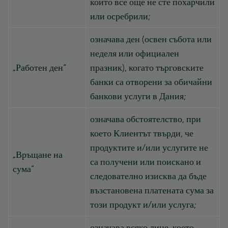
които все още не сте похарчили
или осребрили;
означава ден (освен събота или
неделя или официален
„Работен ден“
празник), когато търговските
банки са отворени за обичайни
банкови услуги в Дания;
означава обстоятелство, при
което Клиентът твърди, че
продуктите и/или услугите не
„Връщане на
са получени или поискано и
сума“
следователно изисква да бъде
възстановена платената сума за
този продукт и/или услуга;
означава всяко лице, което