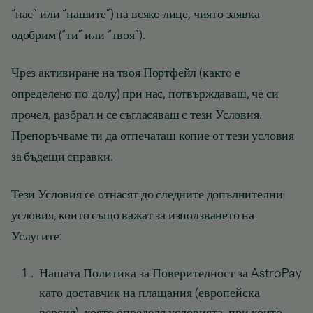
“нас” или “нашите”) на всяко лице, чиято заявка
одобрим (“ти” или “твоя”).
Чрез активиране на твоя Портфейл (както е
определено по-долу) при нас, потвърждаваш, че си
прочел, разбрал и се съгласяваш с тези Условия.
Препоръчваме ти да отпечаташ копие от тези условия
за бъдещи справки.
Тези Условия се отнасят до следните допълнителни
условия, които също важат за използването на
Услугите:
Нашата Политика за Поверителност за AstroPay
като доставчик на плащания (европейска
версия), която определя условията, при които