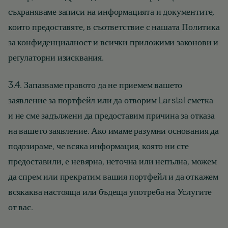
съхраняваме записи на информацията и документите,
които предоставяте, в съответствие с нашата Политика
за конфиденциалност и всички приложими законови и
регулаторни изисквания.
3.4. Запазваме правото да не приемем вашето
заявление за портфейл или да отворим Larstal сметка
и не сме задължени да предоставим причина за отказа
на вашето заявление. Ако имаме разумни основания да
подозираме, че всяка информация, която ни сте
предоставили, е невярна, неточна или непълна, можем
да спрем или прекратим вашия портфейл и да откажем
всякаква настояща или бъдеща употреба на Услугите
от вас.