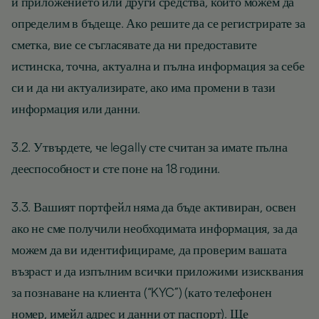
и приложението или други средства, които можем да
определим в бъдеще. Ако решите да се регистрирате за
сметка, вие се съгласявате да ни предоставите
истинска, точна, актуална и пълна информация за себе
си и да ни актуализирате, ако има промени в тази
информация или данни.
3.2. Утвърдете, че legally сте считан за имате пълна
дееспособност и сте поне на 18 години.
3.3. Вашият портфейл няма да бъде активиран, освен
ако не сме получили необходимата информация, за да
можем да ви идентифицираме, да проверим вашата
възраст и да изпълним всички приложими изисквания
за познаване на клиента (“KYC”) (като телефонен
номер, имейл адрес и данни от паспорт). Ще