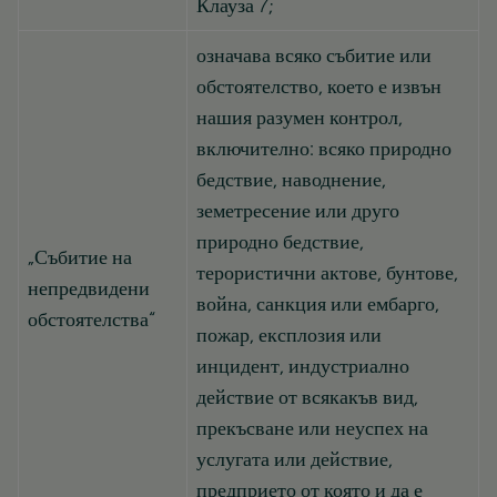
Клауза 7;
означава всяко събитие или
обстоятелство, което е извън
нашия разумен контрол,
включително: всяко природно
бедствие, наводнение,
земетресение или друго
природно бедствие,
„Събитие на
терористични актове, бунтове,
непредвидени
война, санкция или ембарго,
обстоятелства“
пожар, експлозия или
инцидент, индустриално
действие от всякакъв вид,
прекъсване или неуспех на
услугата или действие,
предприето от която и да е