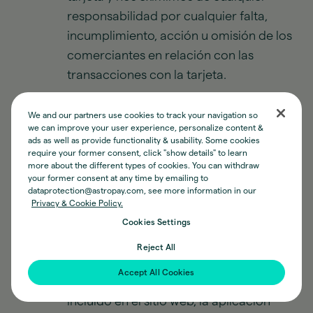
responsabilidad por cualquier falta,
incumplimiento, acción u omisión de los
comerciantes en relación con las
transacciones con la tarjeta.
Su capacidad para usar o acceder a la
We and our partners use cookies to track your navigation so
Tarjeta puede verse interrumpida
we can improve your user experience, personalize content &
ocasionalmente, por ejemplo, si
ads as well as provide functionality & usability. Some cookies
require your former consent, click "show details" to learn
necesitamos llevar a cabo tareas de
more about the different types of cookies. You can withdraw
mantenimiento en nuestros sistemas.
your former consent at any time by emailing to
dataprotection@astropay.com, see more information in our
Usted acepta: (a) usar la Tarjeta
Privacy & Cookie Policy.
únicamente para fines legales y cumplir
Cookies Settings
en todo momento con todas las leyes
Reject All
aplicables y estos Términos; (b) no
Accept All Cookies
intentar descubrir ningún código fuente
incluido en el sitio web, la aplicación