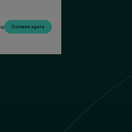
og
Comece agora
Você e
mbia
O bene
Chave 