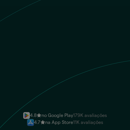
COP
O beneficiário recebe
MXN
Número de conta
Envie dinheiro instantaneamente
4.8
no Google Play
179K avaliações
4.7
na App Store
11K avaliações