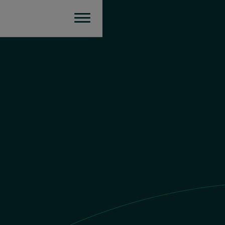
México
Enviar dinheiro
Valor do MXN
$1 COP = $
0.005427727458
MXN
Você envia