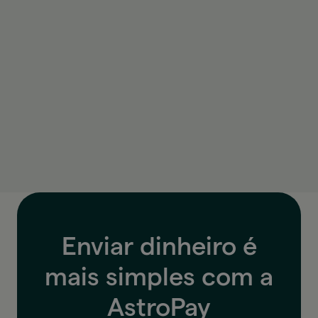
instantaneamente.
Como sei quanto vou pagar antes de
enviar?
Antes de confirmar, a AstroPay mostra a taxa de
câmbio, as tarifas e o valor final.
Enviar dinheiro é
mais simples com a
AstroPay