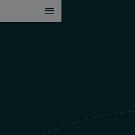
Argentina
Enviar dinheiro
Valor do ARS
$1 COP = $
0.498727992392
ARS
Você envia