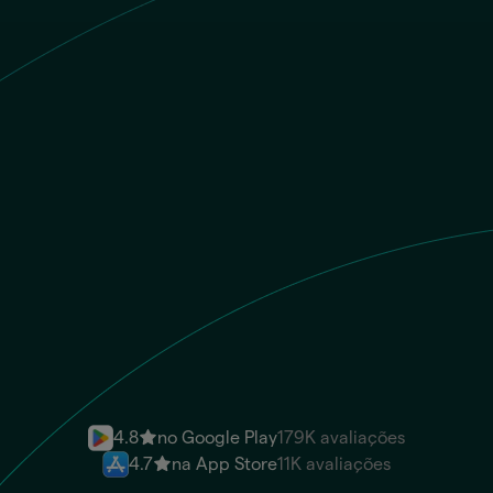
COP
O beneficiário recebe
ARS
CBU/CVU
Envie dinheiro instantaneamente
4.8
no Google Play
179K avaliações
4.7
na App Store
11K avaliações