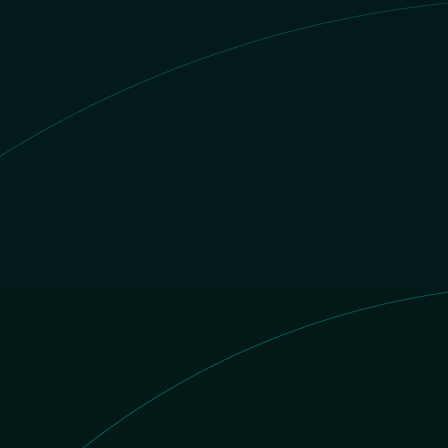
Valor do dólar hoje
$1 BRL = $
0.196722446661
USD
 converter
BRL
tido para
USD
Converta instantaneamente