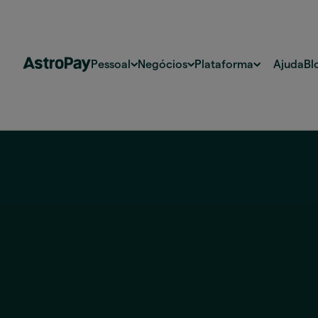
Pessoal
Negócios
Plataforma
Ajuda
Bl
Confira a cotação do dólar hoje e converta o
dinheiro com transparência usando a AstroP