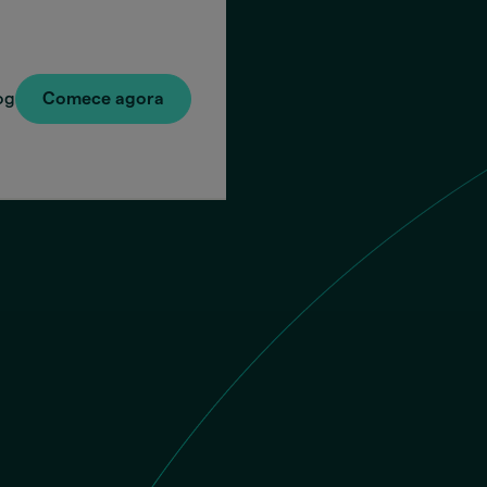
og
Comece agora
Valor a
Conver
u transfira
ay.