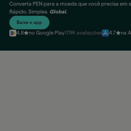
Converta PEN para a moeda que você precisa em 
Rápido. Simples.
Global.
Baixe o app
4.8
no Google Play
179K avaliações
4.7
na 