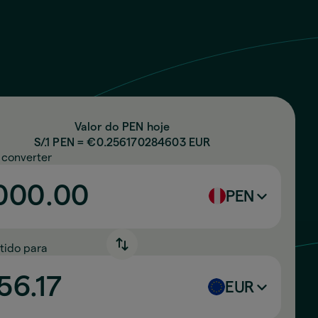
Valor do PEN hoje
S/.1 PEN = €
0.256170284603
EUR
 converter
PEN
tido para
EUR