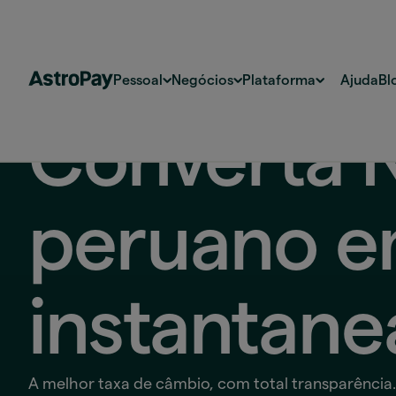
Pessoal
Negócios
Plataforma
Ajuda
Bl
Converta N
peruano e
instantan
A melhor taxa de câmbio, com total transparência.