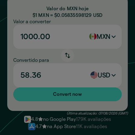
Valor do MXN hoje
$1 MXN = $
0.05835598129
USD
Valor a converter
MXN
Convertido para
USD
Convert now
Última atualização: 07/08/2026 (GMT)
4.8
no Google Play
179K avaliações
4.7
na App Store
11K avaliações