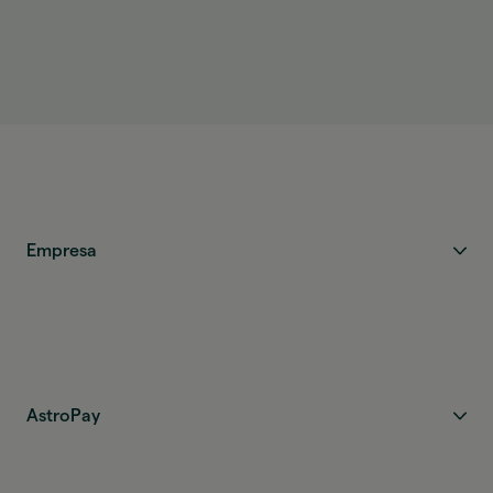
O valor é creditado assim que a transferência é
concluída e fica disponível imediatamente.
Empresa
AstroPay