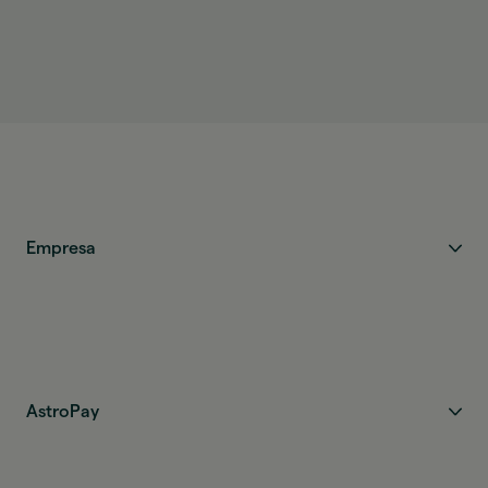
O valor é creditado assim que a transferência é
concluída e fica disponível imediatamente.
Empresa
AstroPay