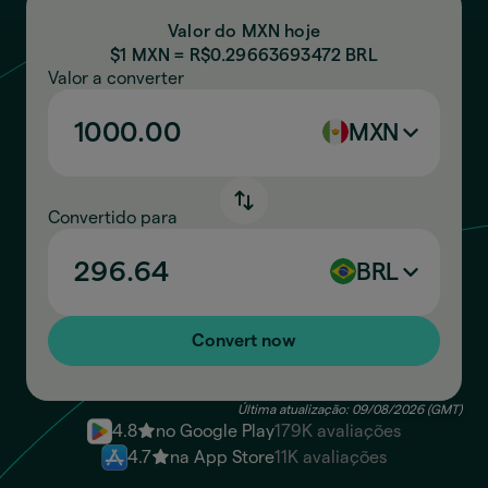
Valor do MXN hoje
$1 MXN = R$
0.29663693472
BRL
Valor a converter
MXN
Convertido para
BRL
Convert now
Última atualização: 09/08/2026 (GMT)
4.8
no Google Play
179K avaliações
4.7
na App Store
11K avaliações