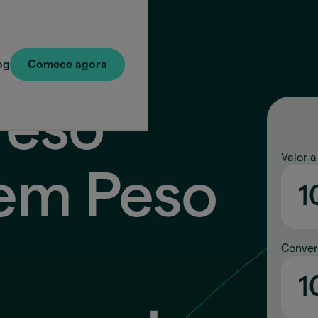
og
Comece agora
Peso
Valor a
 em Peso
Conver