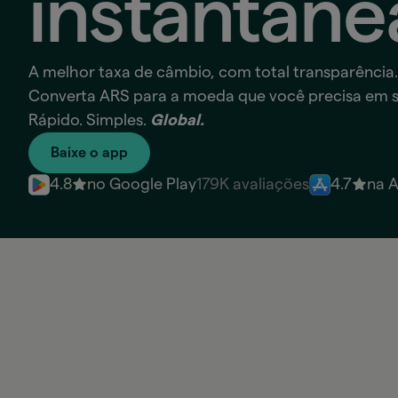
instantan
A melhor taxa de câmbio, com total transparência.
Converta ARS para a moeda que você precisa em 
Rápido. Simples.
Global.
Baixe o app
4.8
no Google Play
179K avaliações
4.7
na 