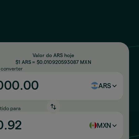
Valor do ARS hoje
$1 ARS = $
0.010920593087
MXN
 converter
ARS
tido para
MXN