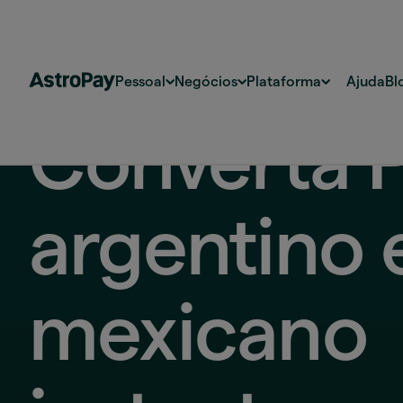
Pessoal
Negócios
Plataforma
Ajuda
Bl
Converta 
argentino
mexicano