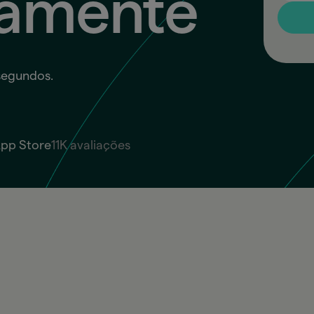
eamente
segundos.
App Store
11K avaliações