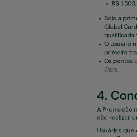
R$ 1.500
Solo a pri
Global Card
qualificada
O usuário 
primeira tr
Os pontos L
úteis.
4. Cond
A Promoção nã
não realizar 
Usuários que 