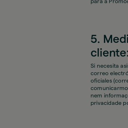
para a Promo
5. Medi
cliente
Si necesita as
correo electr
oficiales (co
comunicarmos 
nem informaçõ
privacidade p