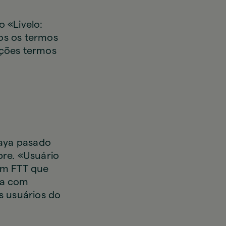
 «Livelo:
os os termos
ições termos
haya pasado
re. «Usuário
sem FTT que
ra com
s usuários do