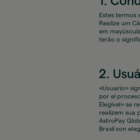
1. Cond
Estes termos 
Realize um Câ
em mayúsculas
terão o signif
2. Usuá
«Usuario» sig
por el proces
Elegível» se r
realizem sua
AstroPay Glob
Brasil son eleg