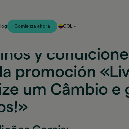
log
Comienza ahora
COL
inos y condicione
la promoción «Liv
lize um Câmbio e
os!»