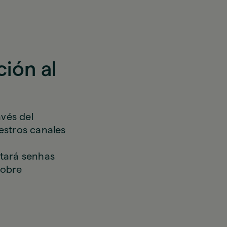
ión al
avés del
estros canales
itará senhas
sobre