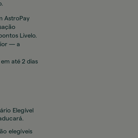
o.
m AstroPay
nsação
pontos Livelo.
ior — a
 em até 2 dias
rio Elegível
aducará.
ão elegíveis