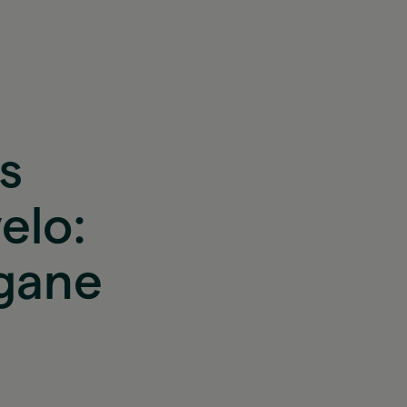
s
elo:
 gane