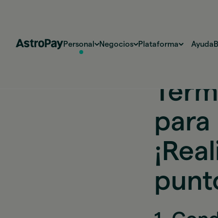
Personal
Negocios
Plataforma
Ayuda
B
Térm
para 
¡Rea
punt