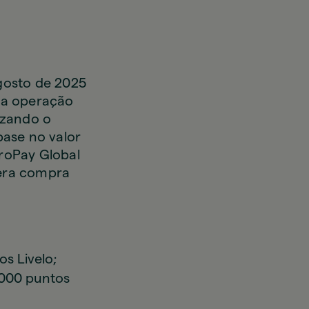
agosto de 2025
ira operação
izando o
ase no valor
roPay Global
mera compra
s Livelo;
5.000 puntos