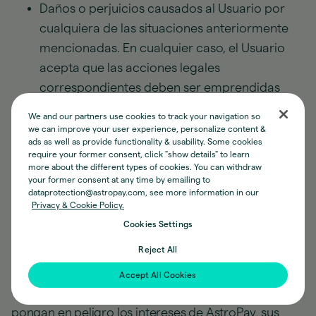
Daños o perjuicios causados al Usuario por
cualquiera de las situaciones anteriormente
mencionadas. En cualquier caso, el Usuario
acepta que las acciones legales
correspondientes deben ser emprendidas
contra los Aliados y/o Comerciantes
We and our partners use cookies to track your navigation so
Asociados o quien corresponda.
we can improve your user experience, personalize content &
ads as well as provide functionality & usability. Some cookies
14. Terminación:
require your former consent, click "show details" to learn
more about the different types of cookies. You can withdraw
your former consent at any time by emailing to
AstroPay se reserva el derecho de limitar, suspender
dataprotection@astropay.com, see more information in our
y/o cancelar de manera temporal o permanente el
Privacy & Cookie Policy.
Cookies Settings
uso de la Tarjeta en caso de incumplimiento de
cualquiera de las disposiciones contenidas en estos
Reject All
Términos, así como por razones de seguridad,
Accept All Cookies
comerciales o por la ocurrencia de eventos que
pongan en peligro los intereses de AstroPay, sus