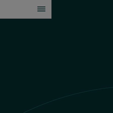
Europa
Enviar dinero
Valor EUR
S/.1 PEN = €
0.256821793282
EUR
Envías