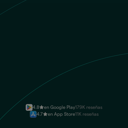
PEN
El destinatario recibe
EUR
IBAN
Enviar dinero al instante
4.8
en Google Play
179K reseñas
4.7
en App Store
11K reseñas