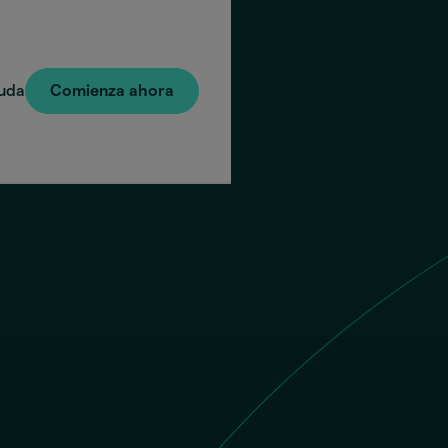
uda
Comienza ahora
Envías
El dest
Número