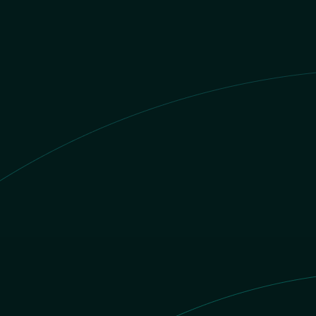
Valor BRL
$1 MXN = R$
0.297245917424
BRL
MXN
inatario recibe
BRL
 de teléfono