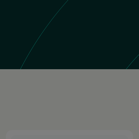
 Store
11K reseñas
Brasil