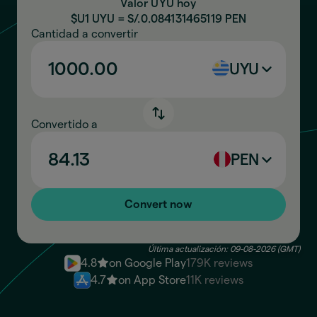
Valor UYU hoy
$U1 UYU = S/.
0.084131465119
PEN
Cantidad a convertir
UYU
Convertido a
PEN
Convert now
Última actualización: 09-08-2026 (GMT)
4.8
on Google Play
179K reviews
4.7
on App Store
11K reviews