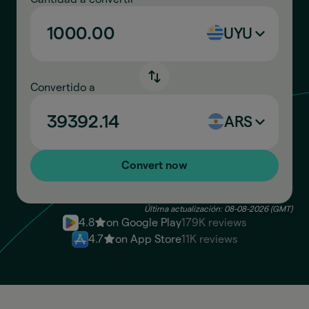
UYU
Convertido a
ARS
Convert now
Última actualización: 08-08-2026 (GMT)
4.8
on Google Play
179K reviews
4.7
on App Store
11K reviews