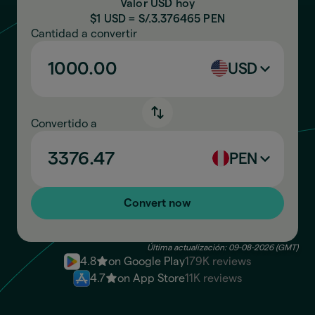
Valor USD hoy
$1 USD = S/.
3.376465
PEN
Cantidad a convertir
USD
Convertido a
PEN
Convert now
Última actualización: 09-08-2026 (GMT)
4.8
on Google Play
179K reviews
4.7
on App Store
11K reviews