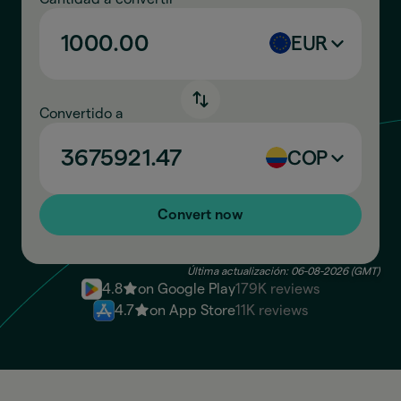
EUR
Convertido a
COP
Convert now
Última actualización: 06-08-2026 (GMT)
4.8
on Google Play
179K reviews
4.7
on App Store
11K reviews