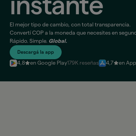
instante
El mejor tipo de cambio, con total transparencia.
Convertí COP a la moneda que necesites en segun
Rápido. Simple.
Global.
Descargá la app
4,8
en Google Play
179K reseñas
4,7
en App