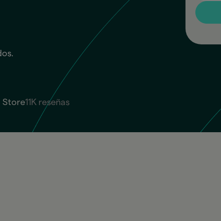
dos.
 Store
11K reseñas