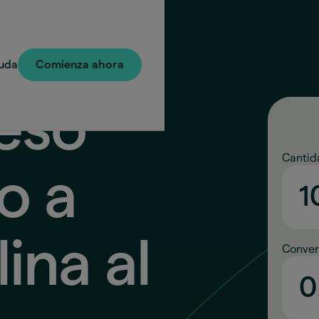
uda
Comienza ahora
eso
Cantid
o a
lina
al
Conver