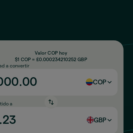
Valor COP hoy
$1 COP = £
0.000234210252
GBP
ad a convertir
COP
tido a
GBP