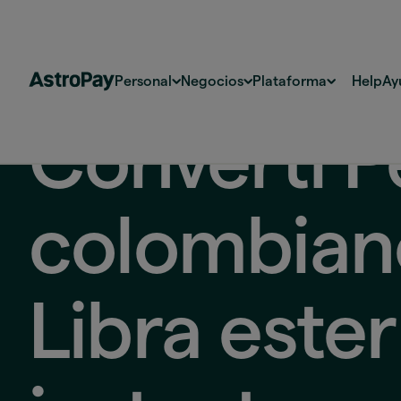
Personal
Negocios
Plataforma
Help
Ay
Convertí P
colombian
Libra ester