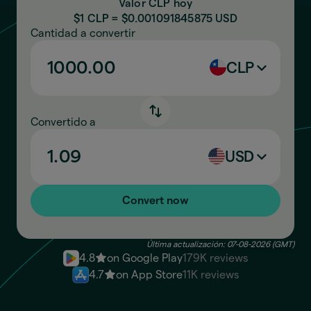
Valor CLP hoy
$1 CLP = $
0.001091845875
USD
Cantidad a convertir
CLP
Convertido a
USD
Convert now
Última actualización: 07-08-2026 (GMT)
4.8
on Google Play
179K reviews
4.7
on App Store
11K reviews