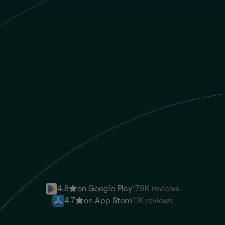
BRL
El destinatario recibe
MXN
Número de cuenta
Envía dinero
4.8
on Google Play
179K reviews
4.7
on App Store
11K reviews