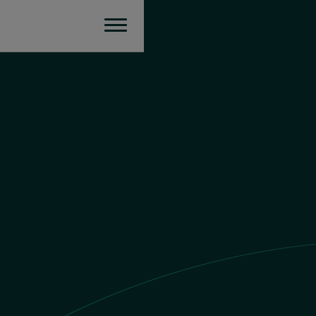
Mexico
Envía dinero
Valor MXN
R$1 BRL = $
3.419110484053
MXN
Envías