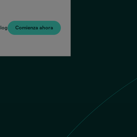
log
Comienza ahora
Envías
El dest
Llave 