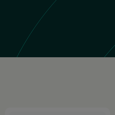
 Store
11K reseñas
Colombia