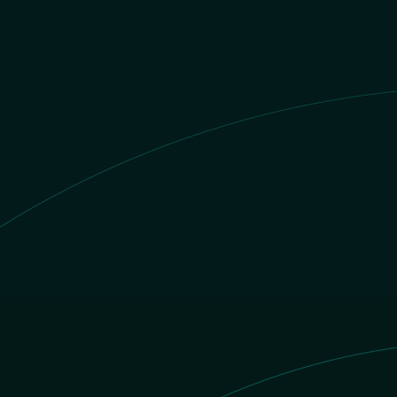
Valor COP
R$1 BRL = $
618.268115974409
COP
BRL
inatario recibe
COP
Bre-B