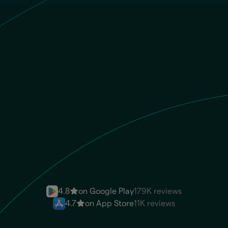
ARS
El destinatario recibe
PEN
CCI
Envía dinero
4.8
on Google Play
179K reviews
4.7
on App Store
11K reviews