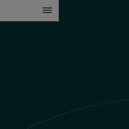
Peru
Envía dinero
Valor PEN
$1 ARS = S/.
0.002129563173
PEN
Envías