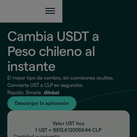
Cambia USDT a
Peso chileno
al
instante
El mejor tipo de cambio, sin comisiones ocultas.
Convierte UST a CLP en segundos.
Rápido. Simple.
Global.
Descargar la aplicación
Valor UST hoy
1 UST = $
913.612005944
CLP
Cantidad a convertir