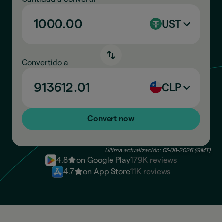
UST
Convertido a
CLP
Convert now
Última actualización: 07-08-2026 (GMT)
4.8
on Google Play
179K reviews
4.7
on App Store
11K reviews