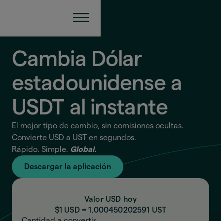
Cambia Dólar
estadounidense a
USDT
al instante
El mejor tipo de cambio, sin comisiones ocultas.
Convierte USD a UST en segundos.
Rápido. Simple.
Global.
Descargar la aplicación
Valor USD hoy
$1 USD =
1.000450202591
UST
Cantidad a convertir