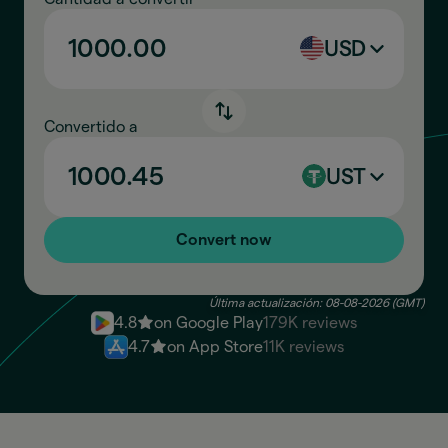
USD
Convertido a
UST
Convert now
Última actualización: 08-08-2026 (GMT)
4.8
on Google Play
179K reviews
4.7
on App Store
11K reviews