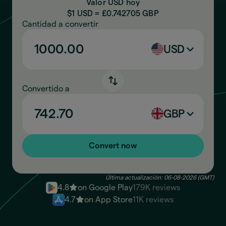
Valor USD hoy
$1 USD = £
0.742705
GBP
Cantidad a convertir
USD
Convertido a
GBP
Convert now
Última actualización: 06-08-2026 (GMT)
4.8
on Google Play
179K reviews
4.7
on App Store
11K reviews