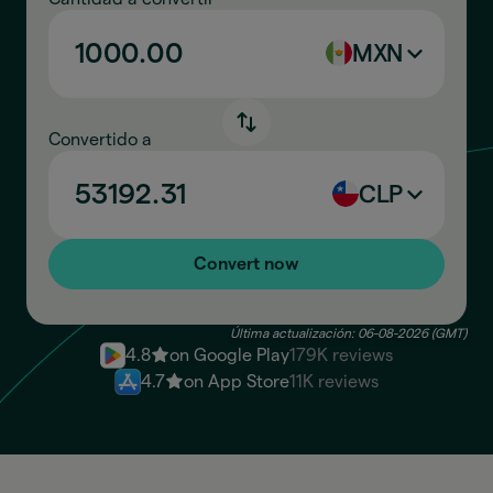
MXN
Convertido a
CLP
Convert now
Última actualización: 06-08-2026 (GMT)
4.8
on Google Play
179K reviews
4.7
on App Store
11K reviews