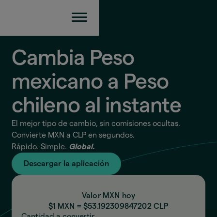
Cambia Peso
mexicano a Peso
chileno
al instante
El mejor tipo de cambio, sin comisiones ocultas.
Convierte MXN a CLP en segundos.
Rápido. Simple.
Global.
Descargar la aplicación
Valor MXN hoy
$1 MXN = $
53.192309847202
CLP
Cantidad a convertir