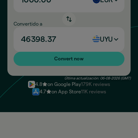
EUR
Convertido a
UYU
Convert now
Última actualización: 06-08-2026 (GMT)
4.8
on Google Play
179K reviews
4.7
on App Store
11K reviews