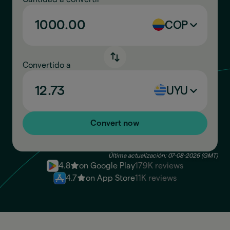
COP
Convertido a
UYU
Convert now
Última actualización: 07-08-2026 (GMT)
4.8
on Google Play
179K reviews
4.7
on App Store
11K reviews