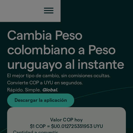
Cambia Peso
colombiano a Peso
uruguayo
al instante
El mejor tipo de cambio, sin comisiones ocultas.
Convierte COP a UYU en segundos.
Rápido. Simple.
Global.
Descargar la aplicación
Valor COP hoy
$1 COP = $U
0.012725351953
UYU
Cantidad a convertir