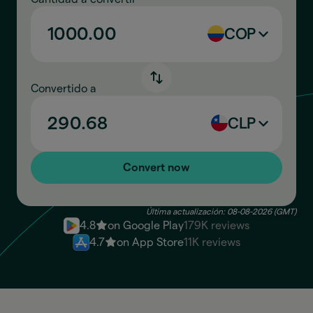
COP
Convertido a
CLP
Convert now
Última actualización: 08-08-2026 (GMT)
4.8
on Google Play
179K reviews
4.7
on App Store
11K reviews