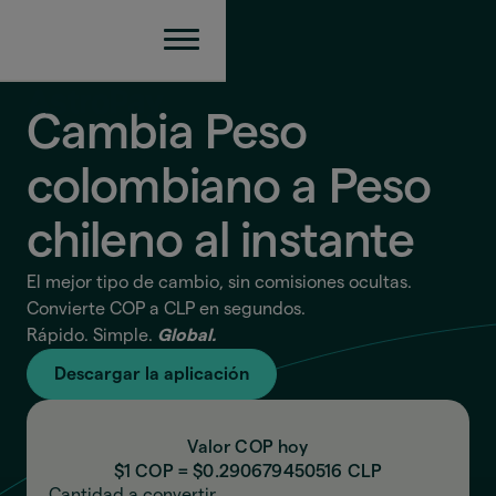
Cambia Peso
colombiano a Peso
chileno
al instante
El mejor tipo de cambio, sin comisiones ocultas.
Convierte COP a CLP en segundos.
Rápido. Simple.
Global.
Descargar la aplicación
Valor COP hoy
$1 COP = $
0.290679450516
CLP
Cantidad a convertir