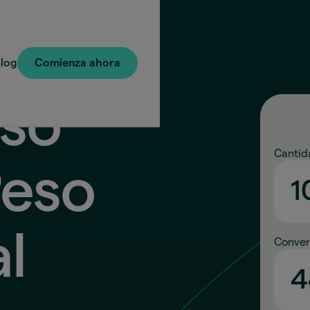
log
Comienza ahora
so
Cantid
Peso
al
Conver