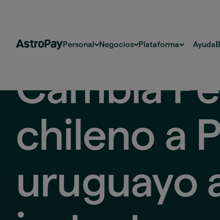
Personal
Negocios
Plataforma
Ayuda
B
Cambia Pe
chileno a 
uruguayo