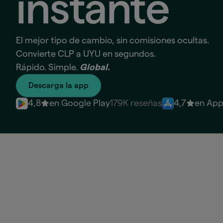
instante
El mejor tipo de cambio, sin comisiones ocultas.
Convierte CLP a UYU en segundos.
Rápido. Simple.
Global.
Descarga la app
4,8
en Google Play
179K reseñas
4,7
en App