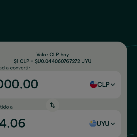
Valor CLP hoy
$1 CLP = $U
0.044060767272
UYU
ad a convertir
CLP
tido a
UYU