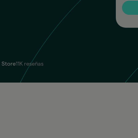
 Store
11K reseñas